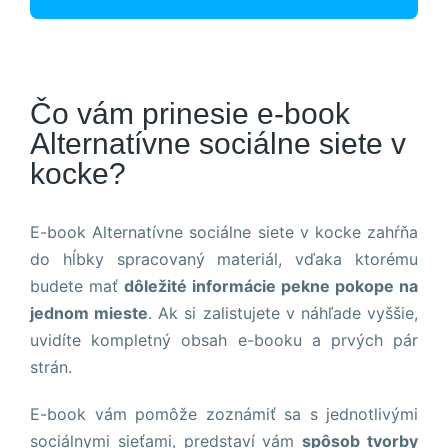
a štruktúru
webovej
stránky na
základe
spôsobu
používania
Čo vám prinesie e-book
webovej
Alternatívne sociálne siete v
stránky.
kocke?
Používateľská
E-book Alternatívne sociálne siete v kocke zahŕňa
spokojnosť
Aby naša
do hĺbky spracovaný materiál, vďaka ktorému
stránka počas
budete mať
dôležité informácie pekne pokope na
vašej návštevy
jednom mieste
. Ak si zalistujete v náhľade vyššie,
fungovala čo
najlepšie. Ak
uvidíte kompletný obsah e-booku a prvých pár
tieto súbory
strán.
cookie
odmietnete,
E-book vám pomôže zoznámiť sa s jednotlivými
niektoré funkcie
z webovej
sociálnymi sieťami, predstaví vám
spôsob tvorby