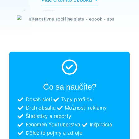
Nevyhnutné
Tieto súbory
cookie nie sú
voliteľné. Sú
potrebné pre
fungovanie
webovej
Čo sa naučíte?
stránky.
Dosah sietí
Typy profilov
Druh obsahu
Možnosti reklamy
Štatistiky
Štatistiky a reporty
Aby sme
mohli
Fenomén YouTuberstva
Inšpirácia
zlepšiť
Dôležité pojmy a zdroje
funkčnosť