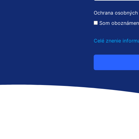
stránky zmiznú.
Ochrana osobných
Som oboznámený 
Celé znenie inform