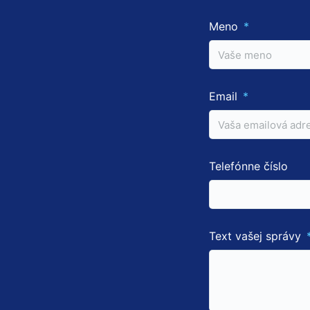
a štruktúru
webovej
Meno
stránky na
základe
spôsobu
používania
webovej
Email
stránky.
Používateľská
spokojnosť
Telefónne číslo
Aby naša
stránka počas
vašej návštevy
fungovala čo
najlepšie. Ak
Text vašej správy
tieto súbory
cookie
odmietnete,
niektoré funkcie
z webovej