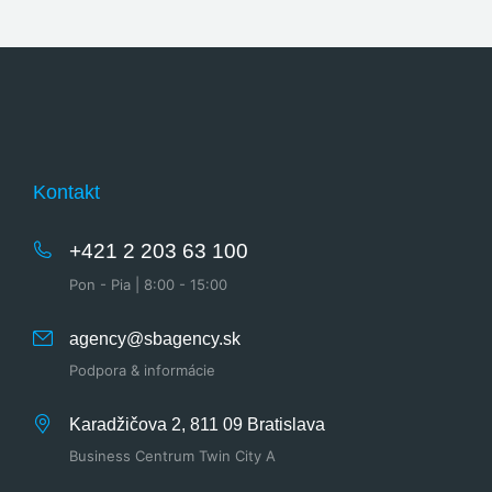
Kontakt
+421 2 203 63 100
Pon - Pia | 8:00 - 15:00
agency@sbagency.sk
Podpora & informácie
Karadžičova 2, 811 09 Bratislava
Business Centrum Twin City A