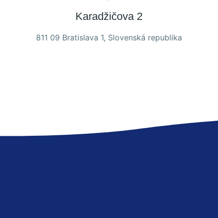
Karadžičova 2
811 09 Bratislava 1, Slovenská republika
Nevyhnutné
Tieto súbory
cookie nie sú
voliteľné. Sú
potrebné pre
fungovanie
webovej
stránky.
Štatistiky
Aby sme
mohli
zlepšiť
funkčnosť