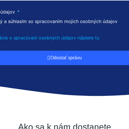
 údajov
a súhlasím so spracovaním mojich osobných údajov
ácie o spracúvaní osobných údajov nájdete tu
Odoslať správu
Ako sa k nám dostanete