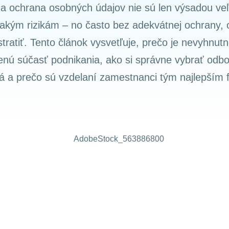
a ochrana osobných údajov nie sú len výsadou veľk
nakým rizikám – no často bez adekvátnej ochrany,
tratiť. Tento článok vysvetľuje, prečo je nevyhnut
nú súčasť podnikania, ako si správne vybrať odbo
á a prečo sú vzdelaní zamestnanci tým najlepším fi