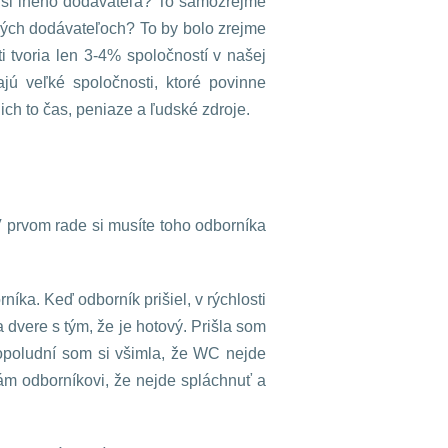
te si iného dodávateľa? To samozrejme
kých dodávateľoch? To by bolo zrejme
 tvoria len 3-4% spoločností v našej
jú veľké spoločnosti, ktoré povinne
ich to čas, peniaze a ľudské zdroje.
 prvom rade si musíte toho odborníka
ka. Keď odborník prišiel, v rýchlosti
 dvere s tým, že je hotový. Prišla som
Popoludní som si všimla, že WC nejde
m odborníkovi, že nejde spláchnuť a