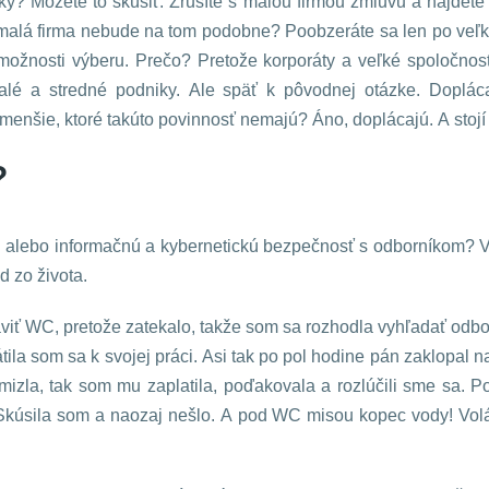
tiky? Môžete to skúsiť. Zrušíte s malou firmou zmluvu a nájde
 malá firma nebude na tom podobne? Poobzeráte sa len po veľ
možnosti výberu. Prečo? Pretože korporáty a veľké spoločnosti
alé a stredné podniky. Ale späť k pôvodnej otázke. Dopláca
menšie, ktoré takúto povinnosť nemajú? Áno, doplácajú. A stojí 
?
 alebo informačnú a kybernetickú bezpečnosť s odborníkom? V
 zo života.
 WC, pretože zatekalo, takže som sa rozhodla vyhľadať odborní
ila som sa k svojej práci. Asi tak po pol hodine pán zaklopal na
izla, tak som mu zaplatila, poďakovala a rozlúčili sme sa. 
Skúsila som a naozaj nešlo. A pod WC misou kopec vody! Volá