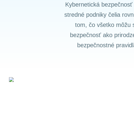
Kybernetická bezpečnosť 
stredné podniky čelia rov
tom, čo všetko môžu s
bezpečnosť ako prirodze
Nevyhnutné
bezpečnostné pravidl
Tieto súbory
cookie nie sú
voliteľné. Sú
potrebné pre
fungovanie
webovej
stránky.
Štatistiky
Aby sme
mohli
zlepšiť
funkčnosť
a štruktúru
webovej