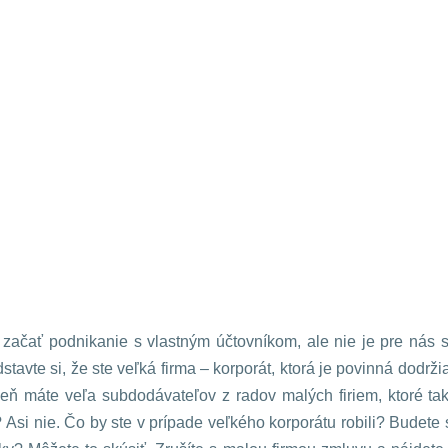
začať podnikanie s vlastným účtovníkom, ale nie je pre ná
tavte si, že ste veľká firma – korporát, ktorá je povinná dodrž
roveň máte veľa subdodávateľov z radov malých firiem, ktoré t
 Asi nie. Čo by ste v prípade veľkého korporátu robili? Budete