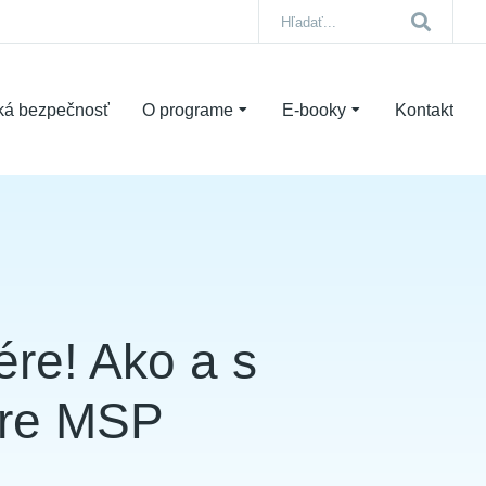
ká bezpečnosť
O programe
E-booky
Kontakt
ére! Ako a s
pre MSP