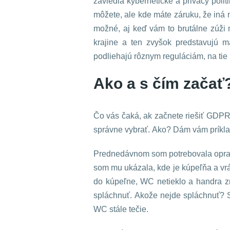
zaviedla kybernetické a privacy poli
môžete, ale kde máte záruku, že iná
možné, aj keď vám to brutálne zúži 
krajine a ten zvyšok predstavujú m
podliehajú rôznym reguláciám, na tie 
Ako a s čím začať
Čo vás čaká, ak začnete riešiť GDPR
správne vybrať. Ako? Dám vám príklad
Prednedávnom som potrebovala opraviť
som mu ukázala, kde je kúpeľňa a vrát
do kúpeľne, WC netieklo a handra zm
spláchnuť. Akože nejde spláchnuť? 
WC stále tečie.