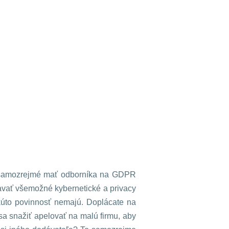
s samozrejmé mať odborníka na GDPR
iavať všemožné kybernetické a privacy
akúto povinnosť nemajú. Doplácate na
 sa snažiť apelovať na malú firmu, aby