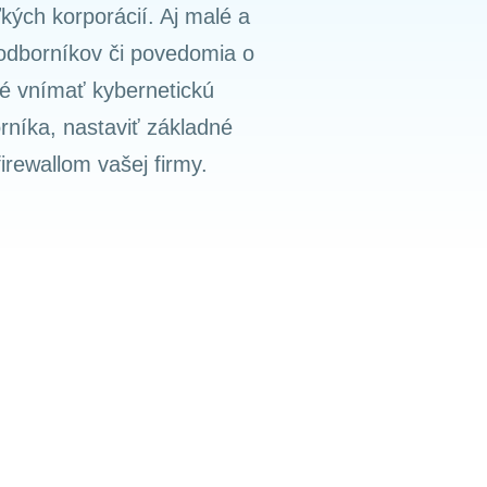
ých korporácií. Aj malé a
 odborníkov či povedomia o
né vnímať kybernetickú
rníka, nastaviť základné
rewallom vašej firmy.