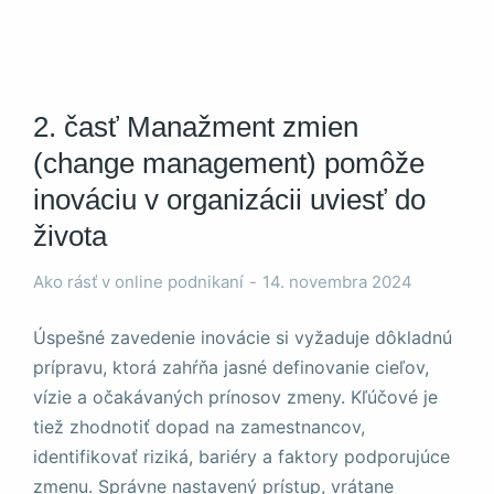
2. časť Manažment zmien
(change management) pomôže
Nevyhnutné
Tieto súbory
inováciu v organizácii uviesť do
cookie nie sú
voliteľné. Sú
života
potrebné pre
fungovanie
Ako rásť v online podnikaní
14. novembra 2024
webovej
stránky.
Úspešné zavedenie inovácie si vyžaduje dôkladnú
prípravu, ktorá zahŕňa jasné definovanie cieľov,
Štatistiky
vízie a očakávaných prínosov zmeny. Kľúčové je
Aby sme
tiež zhodnotiť dopad na zamestnancov,
mohli
identifikovať riziká, bariéry a faktory podporujúce
zlepšiť
funkčnosť
zmenu. Správne nastavený prístup, vrátane