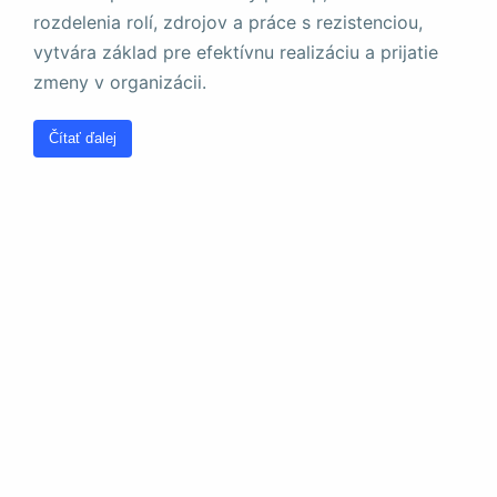
a štruktúru
rozdelenia rolí, zdrojov a práce s rezistenciou,
webovej
vytvára základ pre efektívnu realizáciu a prijatie
stránky na
základe
zmeny v organizácii.
spôsobu
používania
webovej
Čítať ďalej
stránky.
Používateľská
spokojnosť
Aby naša
stránka počas
vašej návštevy
fungovala čo
najlepšie. Ak
tieto súbory
cookie
odmietnete,
niektoré funkcie
z webovej