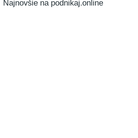
Najnovšie na podnikaj.online
stránky zmiznú.