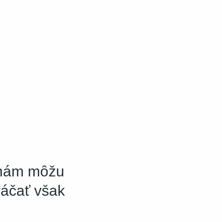
i nám môžu
ráčať však