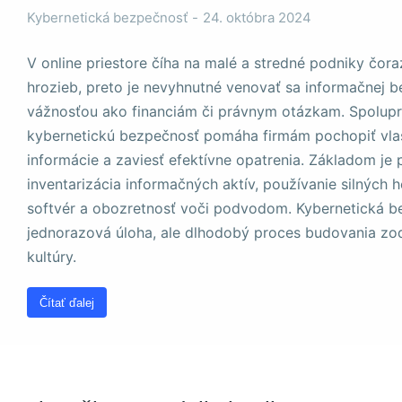
a štruktúru
Kybernetická bezpečnosť
24. októbra 2024
webovej
stránky na
základe
V online priestore číha na malé a stredné podniky čor
spôsobu
hrozieb, preto je nevyhnutné venovať sa informačnej 
používania
vážnosťou ako financiám či právnym otázkam. Spolup
webovej
stránky.
kybernetickú bezpečnosť pomáha firmám pochopiť vlast
informácie a zaviesť efektívne opatrenia. Základom je
inventarizácia informačných aktív, používanie silných h
Používateľská
softvér a obozretnosť voči podvodom. Kybernetická be
spokojnosť
Aby naša
jednorazová úloha, ale dlhodobý proces budovania zo
stránka počas
kultúry.
vašej návštevy
fungovala čo
najlepšie. Ak
Čítať ďalej
tieto súbory
cookie
odmietnete,
niektoré funkcie
z webovej