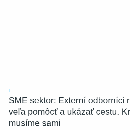
Nevyhnutné
Tieto súbory
cookie nie sú
voliteľné. Sú
potrebné pre
fungovanie
webovej
stránky.
SME sektor: Externí odborníc
Štatistiky
Aby sme
veľa pomôcť a ukázať cestu. K
mohli
zlepšiť
musíme sami
funkčnosť