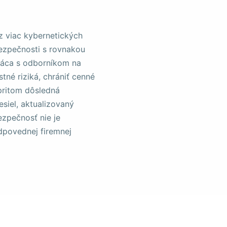
az viac kybernetických
bezpečnosti s rovnakou
ráca s odborníkom na
né riziká, chrániť cenné
 pritom dôsledná
esiel, aktualizovaný
zpečnosť nie je
dpovednej firemnej