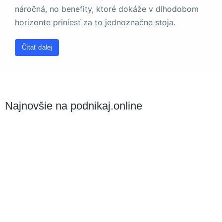
a štruktúru
náročná, no benefity, ktoré dokáže v dlhodobom
webovej
horizonte priniesť za to jednoznačne stoja.
stránky na
základe
spôsobu
Čítať ďalej
používania
webovej
stránky.
Najnovšie na podnikaj.online
Používateľská
spokojnosť
Aby naša
stránka počas
vašej návštevy
fungovala čo
najlepšie. Ak
tieto súbory
cookie
odmietnete,
niektoré funkcie
z webovej