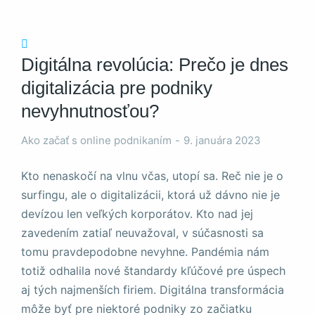
Digitálna revolúcia: Prečo je dnes
digitalizácia pre podniky
Nevyhnutné
nevyhnutnosťou?
Tieto súbory
cookie nie sú
Ako začať s online podnikaním
9. januára 2023
voliteľné. Sú
potrebné pre
fungovanie
Kto nenaskočí na vlnu včas, utopí sa. Reč nie je o
webovej
surfingu, ale o digitalizácii, ktorá už dávno nie je
stránky.
devízou len veľkých korporátov. Kto nad jej
zavedením zatiaľ neuvažoval, v súčasnosti sa
Štatistiky
tomu pravdepodobne nevyhne. Pandémia nám
Aby sme
totiž odhalila nové štandardy kľúčové pre úspech
mohli
aj tých najmenších firiem. Digitálna transformácia
zlepšiť
funkčnosť
môže byť pre niektoré podniky zo začiatku