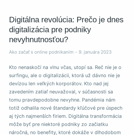
Digitálna revolúcia: Prečo je dnes
digitalizácia pre podniky
nevyhnutnosťou?
Nevyhnutné
Tieto súbory
Ako začať s online podnikaním
9. januára 2023
cookie nie sú
voliteľné. Sú
Kto nenaskočí na vlnu včas, utopí sa. Reč nie je o
potrebné pre
fungovanie
surfingu, ale o digitalizácii, ktorá už dávno nie je
webovej
devízou len veľkých korporátov. Kto nad jej
stránky.
zavedením zatiaľ neuvažoval, v súčasnosti sa
tomu pravdepodobne nevyhne. Pandémia nám
Štatistiky
totiž odhalila nové štandardy kľúčové pre úspech
Aby sme
aj tých najmenších firiem. Digitálna transformácia
mohli
môže byť pre niektoré podniky zo začiatku
zlepšiť
funkčnosť
náročná, no benefity, ktoré dokáže v dlhodobom