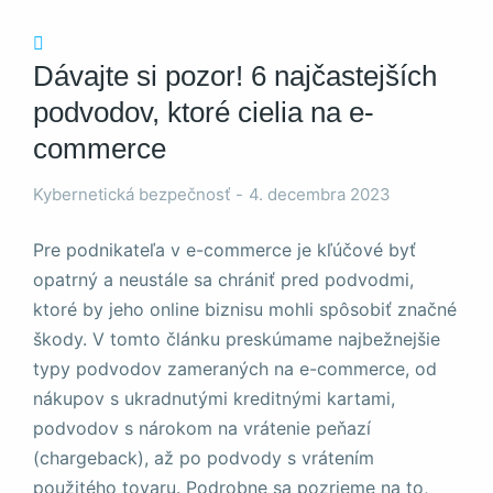
Dávajte si pozor! 6 najčastejších
podvodov, ktoré cielia na e-
commerce
Nevyhnutné
Tieto súbory
Kybernetická bezpečnosť
4. decembra 2023
cookie nie sú
voliteľné. Sú
potrebné pre
Pre podnikateľa v e-commerce je kľúčové byť
fungovanie
opatrný a neustále sa chrániť pred podvodmi,
webovej
ktoré by jeho online biznisu mohli spôsobiť značné
stránky.
škody. V tomto článku preskúmame najbežnejšie
typy podvodov zameraných na e-commerce, od
Štatistiky
nákupov s ukradnutými kreditnými kartami,
Aby sme
podvodov s nárokom na vrátenie peňazí
mohli
zlepšiť
(chargeback), až po podvody s vrátením
funkčnosť
použitého tovaru. Podrobne sa pozrieme na to,