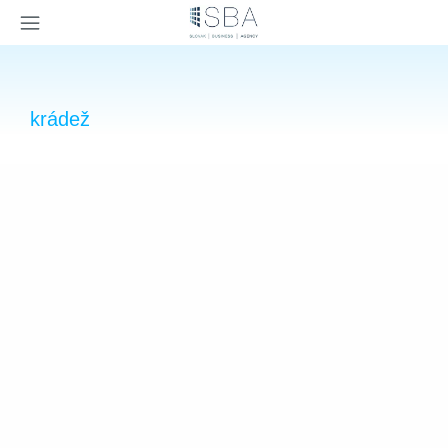
×
krádež