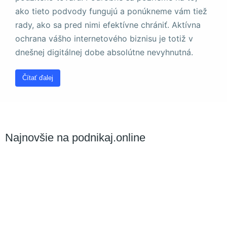
a štruktúru
ako tieto podvody fungujú a ponúkneme vám tiež
webovej
stránky na
rady, ako sa pred nimi efektívne chrániť. Aktívna
základe
ochrana vášho internetového biznisu je totiž v
spôsobu
dnešnej digitálnej dobe absolútne nevyhnutná.
používania
webovej
stránky.
Čítať ďalej
Používateľská
spokojnosť
Aby naša
Najnovšie na podnikaj.online
stránka počas
vašej návštevy
fungovala čo
najlepšie. Ak
tieto súbory
cookie
odmietnete,
niektoré funkcie
z webovej