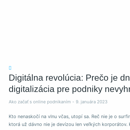
Nevyhnutné
Tieto súbory
cookie nie sú
voliteľné. Sú
potrebné pre
fungovanie
Digitálna revolúcia: Prečo je d
webovej
stránky.
digitalizácia pre podniky nevy
Ako začať s online podnikaním
9. januára 2023
Štatistiky
Aby sme
mohli
Kto nenaskočí na vlnu včas, utopí sa. Reč nie je o surfing
zlepšiť
ktorá už dávno nie je devízou len veľkých korporátov.
funkčnosť