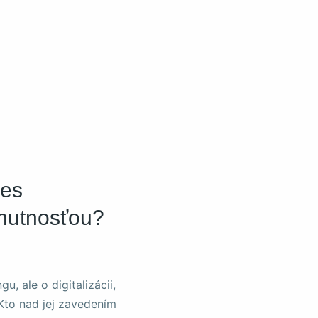
nes
hnutnosťou?
u, ale o digitalizácii,
 Kto nad jej zavedením