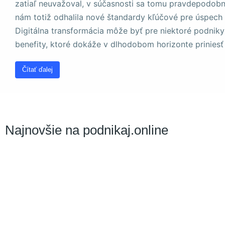
zatiaľ neuvažoval, v súčasnosti sa tomu pravdepodob
a štruktúru
webovej
nám totiž odhalila nové štandardy kľúčové pre úspech a
stránky na
Digitálna transformácia môže byť pre niektoré podniky
základe
spôsobu
benefity, ktoré dokáže v dlhodobom horizonte priniesť
používania
webovej
Čítať ďalej
stránky.
Používateľská
spokojnosť
Najnovšie na podnikaj.online
Aby naša
stránka počas
vašej návštevy
fungovala čo
najlepšie. Ak
tieto súbory
cookie
odmietnete,
niektoré funkcie
z webovej