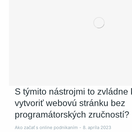
Nevyhnutné
Tieto súbory
cookie nie sú
voliteľné. Sú
potrebné pre
fungovanie
webovej
stránky.
S týmito nástrojmi to zvládne 
vytvoriť webovú stránku bez
Štatistiky
Aby sme
programátorských zručností?
mohli
zlepšiť
Ako začať s online podnikaním
8. apríla 2023
funkčnosť