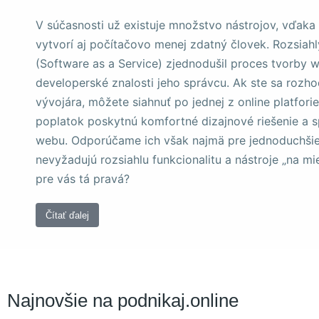
a štruktúru
webovej
V súčasnosti už existuje množstvo nástrojov, vďaka
stránky na
vytvorí aj počítačovo menej zdatný človek. Rozsiah
základe
spôsobu
(Software as a Service) zjednodušil proces tvorby w
používania
developerské znalosti jeho správcu. Ak ste sa rozhod
webovej
vývojára, môžete siahnuť po jednej z online platfor
stránky.
poplatok poskytnú komfortné dizajnové riešenie a s
webu. Odporúčame ich však najmä pre jednoduchšie 
Používateľská
nevyžadujú rozsiahlu funkcionalitu a nástroje „na mie
spokojnosť
pre vás tá pravá?
Aby naša
stránka počas
vašej návštevy
Čítať ďalej
fungovala čo
najlepšie. Ak
tieto súbory
cookie
odmietnete,
niektoré funkcie
Najnovšie na podnikaj.online
z webovej