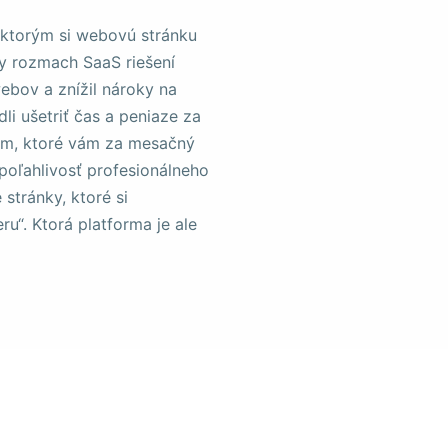
 ktorým si webovú stránku
ly rozmach SaaS riešení
ebov a znížil nároky na
li ušetriť čas a peniaze za
iem, ktoré vám za mesačný
poľahlivosť profesionálneho
stránky, ktoré si
ru“. Ktorá platforma je ale