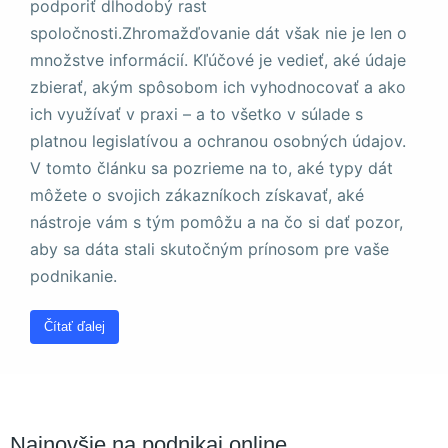
podporiť dlhodobý rast
a štruktúru
webovej
spoločnosti.Zhromažďovanie dát však nie je len o
stránky na
množstve informácií. Kľúčové je vedieť, aké údaje
základe
zbierať, akým spôsobom ich vyhodnocovať a ako
spôsobu
používania
ich využívať v praxi – a to všetko v súlade s
webovej
platnou legislatívou a ochranou osobných údajov.
stránky.
V tomto článku sa pozrieme na to, aké typy dát
môžete o svojich zákazníkoch získavať, aké
Používateľská
nástroje vám s tým pomôžu a na čo si dať pozor,
spokojnosť
aby sa dáta stali skutočným prínosom pre vaše
Aby naša
podnikanie.
stránka počas
vašej návštevy
fungovala čo
Čítať ďalej
najlepšie. Ak
tieto súbory
cookie
odmietnete,
niektoré funkcie
z webovej
Najnovšie na podnikaj.online