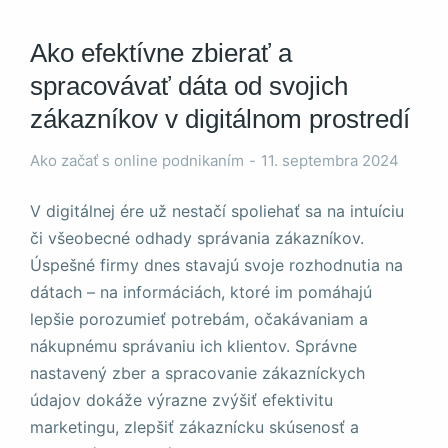
Ako efektívne zbierať a
spracovávať dáta od svojich
zákazníkov v digitálnom prostredí
Nevyhnutné
Ako začať s online podnikaním
11. septembra 2024
Tieto súbory
cookie nie sú
voliteľné. Sú
V digitálnej ére už nestačí spoliehať sa na intuíciu
potrebné pre
či všeobecné odhady správania zákazníkov.
fungovanie
Úspešné firmy dnes stavajú svoje rozhodnutia na
webovej
stránky.
dátach – na informáciách, ktoré im pomáhajú
lepšie porozumieť potrebám, očakávaniam a
nákupnému správaniu ich klientov. Správne
Štatistiky
nastavený zber a spracovanie zákazníckych
Aby sme
mohli
údajov dokáže výrazne zvýšiť efektivitu
zlepšiť
marketingu, zlepšiť zákaznícku skúsenosť a
funkčnosť