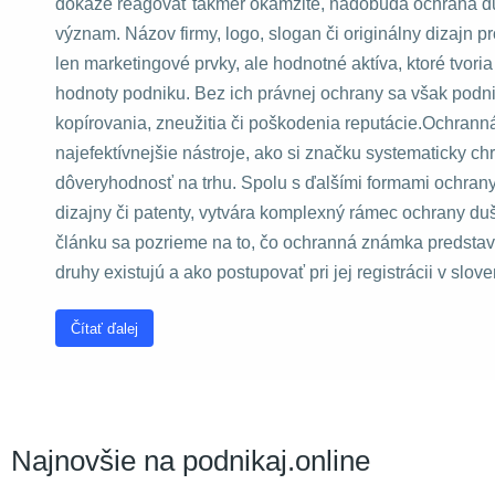
dokáže reagovať takmer okamžite, nadobúda ochrana d
stránky na
význam. Názov firmy, logo, slogan či originálny dizajn 
základe
spôsobu
len marketingové prvky, ale hodnotné aktíva, ktoré tvoria
používania
hodnoty podniku. Bez ich právnej ochrany sa však podnik
webovej
stránky.
kopírovania, zneužitia či poškodenia reputácie.Ochrann
najefektívnejšie nástroje, ako si značku systematicky chr
dôveryhodnosť na trhu. Spolu s ďalšími formami ochrany
Používateľská
spokojnosť
dizajny či patenty, vytvára komplexný rámec ochrany du
Aby naša
článku sa pozrieme na to, čo ochranná známka predstavu
stránka počas
vašej návštevy
druhy existujú a ako postupovať pri jej registrácii v sl
fungovala čo
najlepšie. Ak
tieto súbory
Čítať ďalej
cookie
odmietnete,
niektoré funkcie
z webovej
stránky zmiznú.
Najnovšie na podnikaj.online