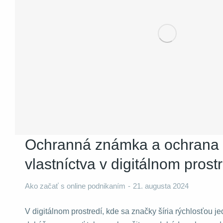
Nevyhnutné
Tieto súbory
cookie nie sú
voliteľné. Sú
potrebné pre
fungovanie
webovej
stránky.
Ochranná známka a ochrana
vlastníctva v digitálnom prost
Štatistiky
Aby sme
mohli
Ako začať s online podnikaním
21. augusta 2024
zlepšiť
funkčnosť
V digitálnom prostredí, kde sa značky šíria rýchlosťou j
a štruktúru
webovej