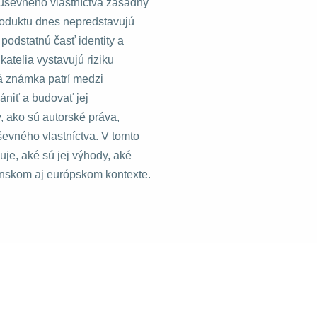
uševného vlastníctva zásadný
produktu dnes nepredstavujú
 podstatnú časť identity a
atelia vystavujú riziku
á známka patrí medzi
ániť a budovať jej
, ako sú autorské práva,
ševného vlastníctva. V tomto
je, aké sú jej výhody, aké
ovenskom aj európskom kontexte.