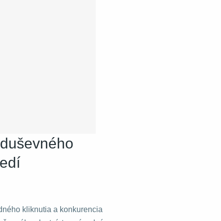
 duševného
redí
edného kliknutia a konkurencia