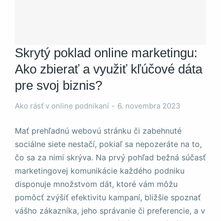
Skrytý poklad online marketingu:
Ako zbierať a využiť kľúčové dáta
Nevyhnutné
Tieto súbory
pre svoj biznis?
cookie nie sú
voliteľné. Sú
Ako rásť v online podnikaní
6. novembra 2023
potrebné pre
fungovanie
Mať prehľadnú webovú stránku či zabehnuté
webovej
stránky.
sociálne siete nestačí, pokiaľ sa nepozeráte na to,
čo sa za nimi skrýva. Na prvý pohľad bežná súčasť
marketingovej komunikácie každého podniku
Štatistiky
disponuje množstvom dát, ktoré vám môžu
Aby sme
mohli
pomôcť zvýšiť efektivitu kampaní, bližšie spoznať
zlepšiť
vášho zákazníka, jeho správanie či preferencie, a v
funkčnosť