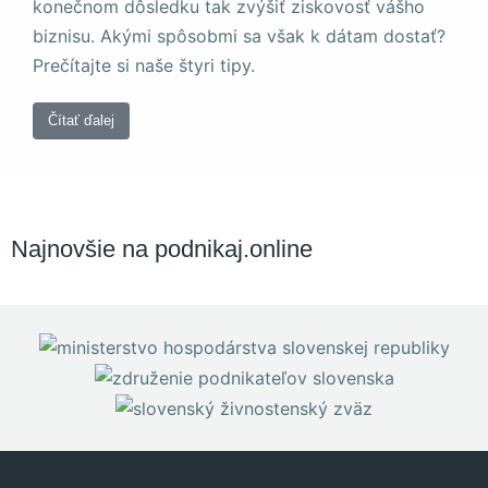
konečnom dôsledku tak zvýšiť ziskovosť vášho
a štruktúru
webovej
biznisu. Akými spôsobmi sa však k dátam dostať?
stránky na
Prečítajte si naše štyri tipy.
základe
spôsobu
používania
Čítať ďalej
webovej
stránky.
Používateľská
Najnovšie na podnikaj.online
spokojnosť
Aby naša
stránka počas
vašej návštevy
fungovala čo
najlepšie. Ak
tieto súbory
cookie
odmietnete,
niektoré funkcie
z webovej