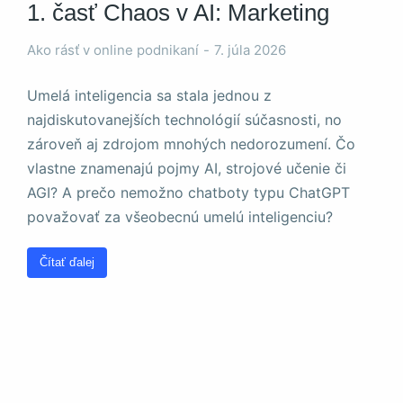
1. časť Chaos v AI: Marketing
Ako rásť v online podnikaní
7. júla 2026
Umelá inteligencia sa stala jednou z
najdiskutovanejších technológií súčasnosti, no
Nevyhnutné
zároveň aj zdrojom mnohých nedorozumení. Čo
Tieto súbory
cookie nie sú
vlastne znamenajú pojmy AI, strojové učenie či
voliteľné. Sú
AGI? A prečo nemožno chatboty typu ChatGPT
potrebné pre
považovať za všeobecnú umelú inteligenciu?
fungovanie
webovej
stránky.
Čítať ďalej
Štatistiky
Aby sme
mohli
zlepšiť
funkčnosť