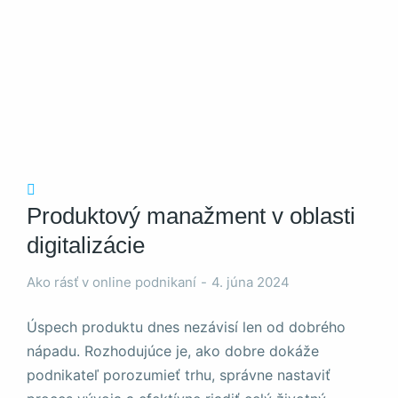
a štruktúru
webovej
stránky na
základe
spôsobu
používania
webovej
stránky.
Používateľská
spokojnosť
Produktový manažment v oblasti
Aby naša
digitalizácie
stránka počas
vašej návštevy
fungovala čo
Ako rásť v online podnikaní
4. júna 2024
najlepšie. Ak
tieto súbory
Úspech produktu dnes nezávisí len od dobrého
cookie
nápadu. Rozhodujúce je, ako dobre dokáže
odmietnete,
niektoré funkcie
podnikateľ porozumieť trhu, správne nastaviť
z webovej