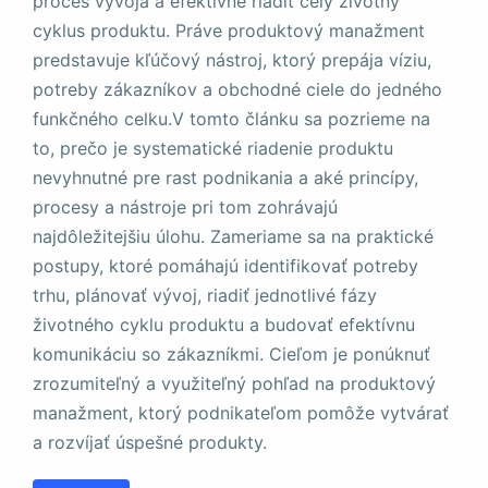
proces vývoja a efektívne riadiť celý životný
stránky zmiznú.
cyklus produktu. Práve produktový manažment
predstavuje kľúčový nástroj, ktorý prepája víziu,
potreby zákazníkov a obchodné ciele do jedného
funkčného celku.V tomto článku sa pozrieme na
to, prečo je systematické riadenie produktu
nevyhnutné pre rast podnikania a aké princípy,
procesy a nástroje pri tom zohrávajú
najdôležitejšiu úlohu. Zameriame sa na praktické
postupy, ktoré pomáhajú identifikovať potreby
trhu, plánovať vývoj, riadiť jednotlivé fázy
životného cyklu produktu a budovať efektívnu
komunikáciu so zákazníkmi. Cieľom je ponúknuť
zrozumiteľný a využiteľný pohľad na produktový
manažment, ktorý podnikateľom pomôže vytvárať
a rozvíjať úspešné produkty.