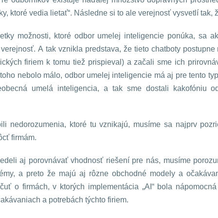
, ktoré vedia lietať“. Následne si to ale verejnosť vysvetlí tak, ž
etky možnosti, ktoré odbor umelej inteligencie ponúka, sa ako
verejnosť. A tak vznikla predstava, že tieto chatboty postupn
ických firiem k tomu tiež prispieval) a začali sme ich prirovn
toho nebolo málo, odbor umelej inteligencie má aj pre tento ty
. všeobecná umelá inteligencia, a tak sme dostali kakofóniu
li nedorozumenia, ktoré tu vznikajú, musíme sa najprv pozr
cť firmám.
edeli aj porovnávať vhodnosť riešení pre nás, musíme porozum
lémy, a preto že majú aj rôzne obchodné modely a očakávani
uť o firmách, v ktorých implementácia „AI“ bola nápomocná 
čakávaniach a potrebách týchto firiem.