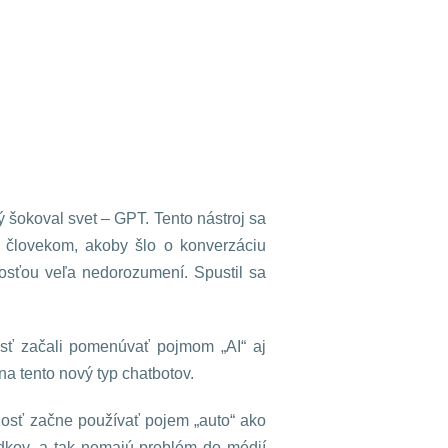
 šokoval svet – GPT. Tento nástroj sa
s človekom, akoby šlo o konverzáciu
nosťou veľa nedorozumení. Spustil sa
osť začali pomenúvať pojmom „AI“ aj
a tento nový typ chatbotov.
jnosť začne používať pojem „auto“ ako
edkov, a tak nemajú problém do médií