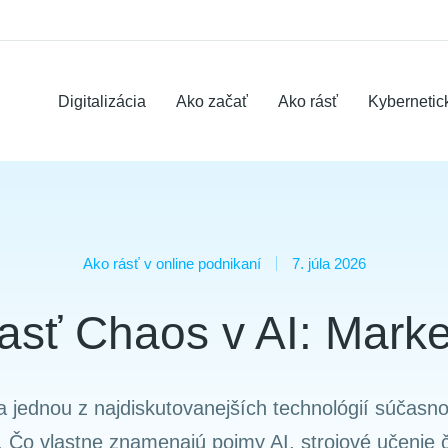
Digitalizácia
Ako začať
Ako rásť
Kybernetic
Ako rásť v online podnikaní
7. júla 2026
časť Chaos v AI: Marke
la jednou z najdiskutovanejších technológií súčasno
Čo vlastne znamenajú pojmy AI, strojové učenie 