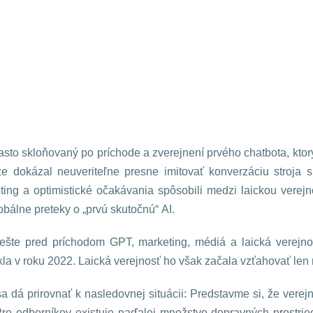
sto skloňovaný po príchode a zverejnení prvého chatbota, ktorý
e dokázal neuveriteľne presne imitovať konverzáciu stroja 
ing a optimistické očakávania spôsobili medzi laickou verej
bálne preteky o „prvú skutočnú“ AI.
I ešte pred príchodom GPT, marketing, médiá a laická verejn
la v roku 2022. Laická verejnosť ho však začala vzťahovať len n
a dá prirovnať k nasledovnej situácii: Predstavme si, že vere
Pre odborníkov existuje naďalej množstvo dopravných prostri