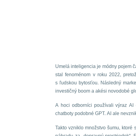
Umelá inteligencia je módny pojem ča
stal fenoménom v roku 2022, pretož
s ľudskou bytosťou. Následný market
investičný boom a akési novodobé glo
A hoci odborníci používali výraz A
chatboty podobné GPT. AI ale nevznik
Takto vzniklo množstvo šumu, ktoré s
náhradu za „dopravný prostriedok“. 