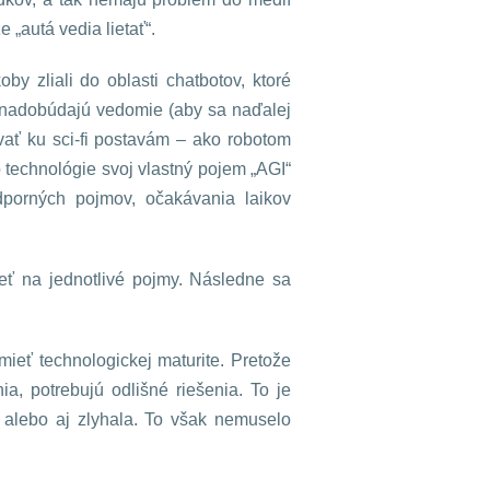
e „autá vedia lietať“.
by zliali do oblasti chatbotov, ktoré
e nadobúdajú vedomie (aby sa naďalej
ávať ku sci-fi postavám – ako robotom
p technológie svoj vlastný pojem „AGI“
 odporných pojmov, očakávania laikov
ieť na jednotlivé pojmy. Následne sa
ieť technologickej maturite. Pretože
a, potrebujú odlišné riešenia. To je
alebo aj zlyhala. To však nemuselo