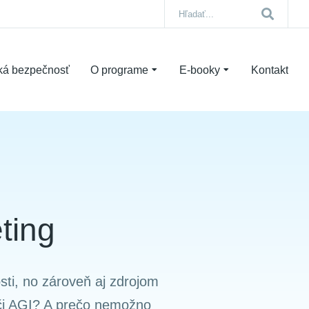
ká bezpečnosť
O programe
E-booky
Kontakt
ting
sti, no zároveň aj zdrojom
či AGI? A prečo nemožno