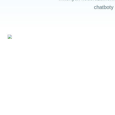
chatboty
Nevyhnutné
Tieto súbory
cookie nie sú
voliteľné. Sú
potrebné pre
fungovanie
webovej
stránky.
Štatistiky
Aby sme
mohli
zlepšiť
funkčnosť
a štruktúru
webovej