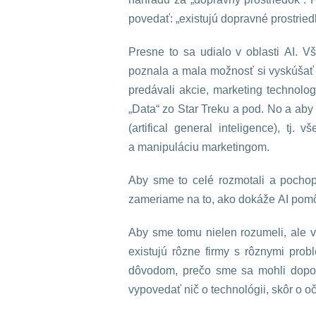
povedať: „existujú dopravné prostriedky
Presne to sa udialo v oblasti AI. Vš
poznala a mala možnosť si vyskúšať 
predávali akcie, marketing technolog
„Data“ zo Star Treku a pod. No a aby 
(artifical general inteligence), tj
a manipuláciu marketingom.
Aby sme to celé rozmotali a pochopi
zameriame na to, ako dokáže AI pomô
Aby sme tomu nielen rozumeli, ale v
existujú rôzne firmy s rôznymi prob
dôvodom, prečo sme sa mohli dopoč
vypovedať nič o technológii, skôr o o