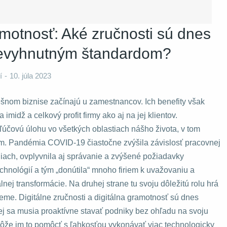
amotnosť: Aké zručnosti sú dnes
nevyhnutným štandardom?
í
10. júla 2023
ešnom biznise začínajú u zamestnancov. Ich benefity však
midž a celkový profit firmy ako aj na jej klientov.
ľúčovú úlohu vo všetkých oblastiach nášho života, v tom
. Pandémia COVID-19 čiastočne zvýšila závislosť pracovnej
eniach, ovplyvnila aj správanie a zvýšené požiadavky
chnológií a tým „donútila“ mnoho firiem k uvažovaniu a
lnej transformácie. Na druhej strane tu svoju dôležitú rolu hrá
ijeme. Digitálne zručnosti a digitálna gramotnosť sú dnes
ej sa musia proaktívne stavať podniky bez ohľadu na svoju
 môže im to pomôcť s ľahkosťou vykonávať viac technologicky