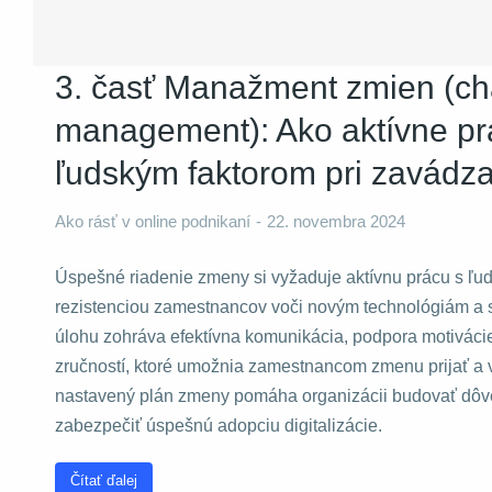
3. časť Manažment zmien (c
management): Ako aktívne pr
ľudským faktorom pri zavádzan
Ako rásť v online podnikaní
22. novembra 2024
Úspešné riadenie zmeny si vyžaduje aktívnu prácu s ľu
rezistenciou zamestnancov voči novým technológiám a
úlohu zohráva efektívna komunikácia, podpora motivácie
zručností, ktoré umožnia zamestnancom zmenu prijať a v
nastavený plán zmeny pomáha organizácii budovať dôve
zabezpečiť úspešnú adopciu digitalizácie.
Čítať ďalej