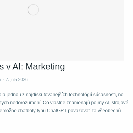
s v AI: Marketing
í
7. júla 2026
ala jednou z najdiskutovanejších technológií súčasnosti, no
hých nedorozumení. Čo vlastne znamenajú pojmy AI, strojové
 nemožno chatboty typu ChatGPT považovať za všeobecnú