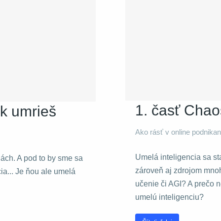
1. časť Chao
ak umrieš
Ako rásť v online podnikan
Umelá inteligencia sa st
ách. A pod to by sme sa
zároveň aj zdrojom mno
ia... Je ňou ale umelá
učenie či AGI? A prečo
umelú inteligenciu?