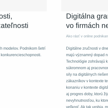
osti,
Digitálna gr
ateľnosti
vo firmách 
Ako rásť v online podnikan
ch modelov. Podnikom šetrí
Digitálne zručnosti v dn
e konkurencieschopnosti.
majú významný dopad na i
Technológie zohrávajú k
súkromnom aj pracovnom
sily na digitálnych rieš
zákazníkov v kontexte te
konaniu v kontexte digitá
aj progres doby, ktorú ž
nevyhnutnosťou, ku ktor
veľkosť. Ak tak urobia,