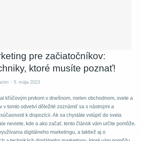
rketing pre začiatočníkov:
chniky, ktoré musíte poznať!
kaním
9. mája 2023
stal kľúčovým prvkom v dnešnom, nielen obchodnom, svete a
ov v tomto odvetví dôležité zoznámiť sa s nástrojmi a
súčasnosti k dispozícii. Ak sa chystáte vstúpiť do sveta
ale neviete, kde a ako začať, tento článok vám určite pomôže.
yužívania digitálneho marketingu, a taktiež aj o
och a technikách digitálneho marketingu, ktoré vám pomôžu