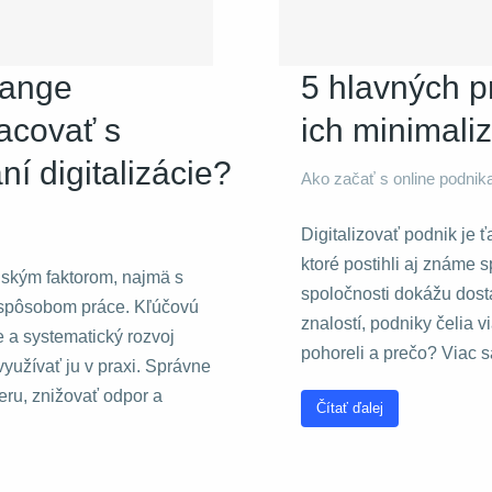
hange
5 hlavných pr
acovať s
ich minimali
í digitalizácie?
Ako začať s online podni
Digitalizovať podnik je 
ktoré postihli aj známe 
dským faktorom, najmä s
spoločnosti dokážu dos
 spôsobom práce. Kľúčovú
znalostí, podniky čelia v
 a systematický rozvoj
pohoreli a prečo? Viac s
yužívať ju v praxi. Správne
ru, znižovať odpor a
Čítať ďalej