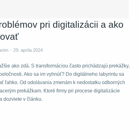
oblémov pri digitalizácii a ako
zovať
kaním
29. apríla 2024
ťažšie ako zdá. S transformáciou často prichádzajú prekážky,
spoločnosti. Ako sa im vyhnúť? Do digitálneho labyrintu sa
tať ľahko. Od odolávania zmenám k nedostatku odborných
iacerým prekážkam. Ktoré firmy pri procese digitalizácie
a dozviete v článku.