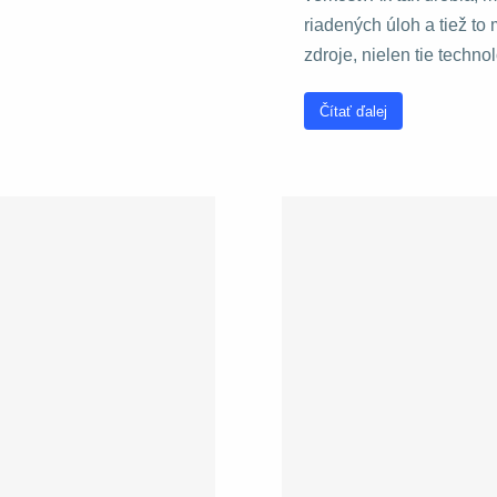
riadených úloh a tiež to
zdroje, nielen tie techno
Čítať ďalej