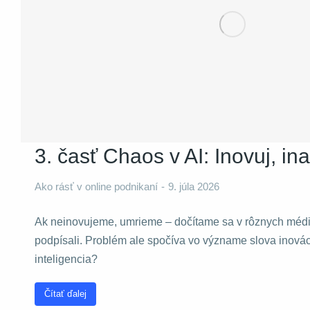
Nevyhnutné
Tieto súbory
cookie nie sú
voliteľné. Sú
potrebné pre
3. časť Chaos v AI: Inovuj, in
fungovanie
webovej
Ako rásť v online podnikaní
9. júla 2026
stránky.
Ak neinovujeme, umrieme – dočítame sa v rôznych médi
Štatistiky
podpísali. Problém ale spočíva vo význame slova inovác
Aby sme
mohli
inteligencia?
zlepšiť
funkčnosť
Čítať ďalej
a štruktúru
webovej