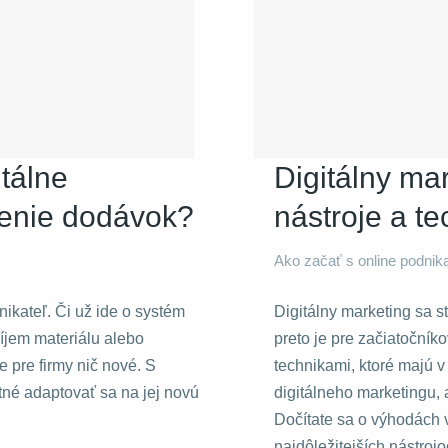
itálne
Digitálny ma
denie dodávok?
nástroje a te
Ako začať s online podni
nikateľ. Či už ide o systém
Digitálny marketing sa 
íjem materiálu alebo
preto je pre začiatočník
e pre firmy nič nové. S
technikami, ktoré majú v 
tné adaptovať sa na jej novú
digitálneho marketingu, 
Dočítate sa o výhodách v
najdôležitejších nástroj