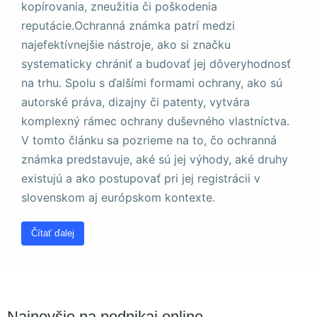
a štruktúru
kopírovania, zneužitia či poškodenia
webovej
reputácie.Ochranná známka patrí medzi
stránky na
najefektívnejšie nástroje, ako si značku
základe
spôsobu
systematicky chrániť a budovať jej dôveryhodnosť
používania
na trhu. Spolu s ďalšími formami ochrany, ako sú
webovej
autorské práva, dizajny či patenty, vytvára
stránky.
komplexný rámec ochrany duševného vlastníctva.
V tomto článku sa pozrieme na to, čo ochranná
Používateľská
známka predstavuje, aké sú jej výhody, aké druhy
spokojnosť
existujú a ako postupovať pri jej registrácii v
Aby naša
stránka počas
slovenskom aj európskom kontexte.
vašej návštevy
fungovala čo
Čítať ďalej
najlepšie. Ak
tieto súbory
cookie
odmietnete,
niektoré funkcie
z webovej
Najnovšie na podnikaj.online