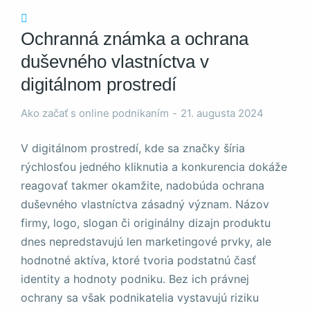
Ochranná známka a ochrana
duševného vlastníctva v
digitálnom prostredí
Nevyhnutné
Ako začať s online podnikaním
21. augusta 2024
Tieto súbory
cookie nie sú
voliteľné. Sú
V digitálnom prostredí, kde sa značky šíria
potrebné pre
rýchlosťou jedného kliknutia a konkurencia dokáže
fungovanie
webovej
reagovať takmer okamžite, nadobúda ochrana
stránky.
duševného vlastníctva zásadný význam. Názov
firmy, logo, slogan či originálny dizajn produktu
dnes nepredstavujú len marketingové prvky, ale
Štatistiky
Aby sme
hodnotné aktíva, ktoré tvoria podstatnú časť
mohli
identity a hodnoty podniku. Bez ich právnej
zlepšiť
ochrany sa však podnikatelia vystavujú riziku
funkčnosť