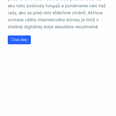
a štruktúru
ako tieto podvody fungujú a ponúkneme vám tiež
webovej
stránky na
rady, ako sa pred nimi efektívne chrániť. Aktívna
základe
ochrana vášho internetového biznisu je totiž v
spôsobu
dnešnej digitálnej dobe absolútne nevyhnutná.
používania
webovej
stránky.
Čítať ďalej
Používateľská
spokojnosť
Aby naša
stránka počas
vašej návštevy
fungovala čo
najlepšie. Ak
tieto súbory
cookie
odmietnete,
niektoré funkcie
z webovej