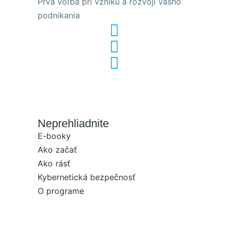
Prvá voľba pri vzniku a rozvoji vášho
podnikania
Neprehliadnite
E-booky
Ako začať
Ako rásť
Kybernetická bezpečnosť
O programe