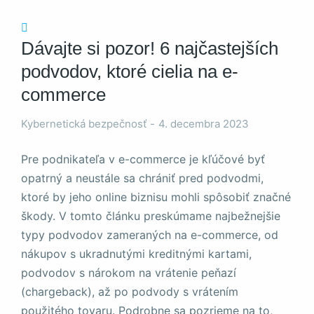
Dávajte si pozor! 6 najčastejších
podvodov, ktoré cielia na e-
commerce
Nevyhnutné
Tieto súbory
Kybernetická bezpečnosť
4. decembra 2023
cookie nie sú
voliteľné. Sú
potrebné pre
Pre podnikateľa v e-commerce je kľúčové byť
fungovanie
opatrný a neustále sa chrániť pred podvodmi,
webovej
ktoré by jeho online biznisu mohli spôsobiť značné
stránky.
škody. V tomto článku preskúmame najbežnejšie
typy podvodov zameraných na e-commerce, od
Štatistiky
nákupov s ukradnutými kreditnými kartami,
Aby sme
podvodov s nárokom na vrátenie peňazí
mohli
zlepšiť
(chargeback), až po podvody s vrátením
funkčnosť
použitého tovaru. Podrobne sa pozrieme na to,