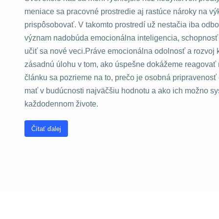
stránky na
meniace sa pracovné prostredie aj rastúce nároky na vý
základe
spôsobu
prispôsobovať. V takomto prostredí už nestačia iba odb
používania
význam nadobúda emocionálna inteligencia, schopnosť z
webovej
stránky.
učiť sa nové veci.Práve emocionálna odolnosť a rozvoj 
zásadnú úlohu v tom, ako úspešne dokážeme reagovať n
článku sa pozrieme na to, prečo je osobná pripravenosť
Používateľská
mať v budúcnosti najväčšiu hodnotu a ako ich možno sys
spokojnosť
Aby naša
každodennom živote.
stránka počas
vašej návštevy
fungovala čo
Čítať ďalej
najlepšie. Ak
tieto súbory
cookie
odmietnete,
niektoré funkcie
z webovej
stránky zmiznú.