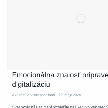
Nevyhnutné
Tieto súbory
cookie nie sú
voliteľné. Sú
potrebné pre
fungovanie
webovej
stránky.
Emocionálna znalosť priprave
Štatistiky
digitalizáciu
Aby sme
mohli
zlepšiť
Ako rásť v online podnikaní
20. mája 2024
funkčnosť
a štruktúru
webovej
Svet okolo nás sa mení rýchlejšie než kedykoľvek predt