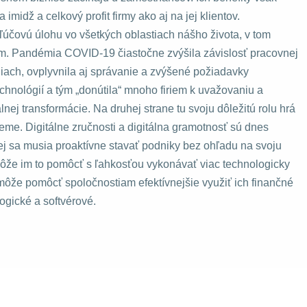
midž a celkový profit firmy ako aj na jej klientov.
ľúčovú úlohu vo všetkých oblastiach nášho života, v tom
. Pandémia COVID-19 čiastočne zvýšila závislosť pracovnej
eniach, ovplyvnila aj správanie a zvýšené požiadavky
chnológií a tým „donútila“ mnoho firiem k uvažovaniu a
lnej transformácie. Na druhej strane tu svoju dôležitú rolu hrá
ijeme. Digitálne zručnosti a digitálna gramotnosť sú dnes
ej sa musia proaktívne stavať podniky bez ohľadu na svoju
 môže im to pomôcť s ľahkosťou vykonávať viac technologicky
 môže pomôcť spoločnostiam efektívnejšie využiť ich finančné
logické a softvérové.