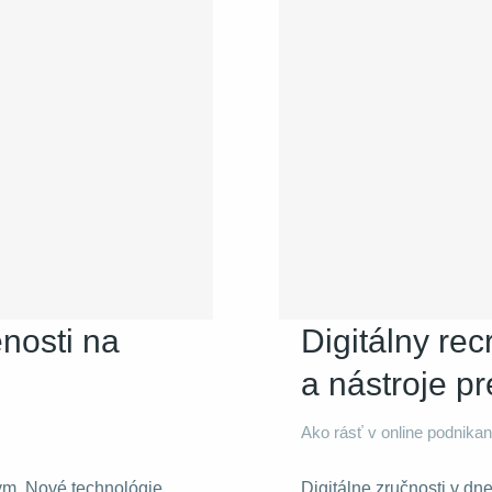
nosti na
Digitálny rec
a nástroje p
Ako rásť v online podnikan
ým. Nové technológie,
Digitálne zručnosti v dn