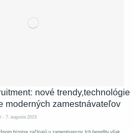
ruitment: nové trendy,technológie
re moderných zamestnávateľov
í
7. augusta 2023
ešnom biznise začínajú u zamestnancov. Ich benefity však