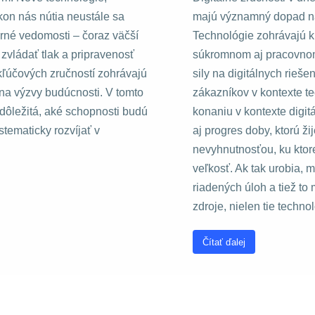
kon nás nútia neustále sa
majú významný dopad na i
orné vedomosti – čoraz väčší
Technológie zohrávajú k
vládať tlak a pripravenosť
súkromnom aj pracovnom
kľúčových zručností zohrávajú
sily na digitálnych rieš
a výzvy budúcnosti. V tomto
zákazníkov v kontexte te
 dôležitá, aké schopnosti budú
konaniu v kontexte digitá
tematicky rozvíjať v
aj progres doby, ktorú ž
nevyhnutnosťou, ku ktor
veľkosť. Ak tak urobia,
riadených úloh a tiež to
zdroje, nielen tie techno
Čítať ďalej