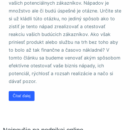
a štruktúru
vašich potenciálnych zákazníkov. Nápadov je
webovej
množstvo ale či budú úspešné je otázne. Určite ste
stránky na
si už kládli túto otázku, no jediný spôsob ako to
základe
spôsobu
zistiť je tento nápad zrealizovať a otestovať
používania
reakciu vašich budúcich zákazníkov. Ako však
webovej
priniesť produkt alebo službu na trh bez toho aby
stránky.
to bolo až tak finančne a časovo nákladné? V
tomto článku sa budeme venovať akým spôsobom
Používateľská
efektívne otestovať vaše biznis nápady, ich
spokojnosť
potenciál, rýchlosť a rozsah realizácie a načo si
Aby naša
stránka počas
dávať pozor.
vašej návštevy
fungovala čo
Čítať ďalej
najlepšie. Ak
tieto súbory
cookie
odmietnete,
niektoré funkcie
z webovej