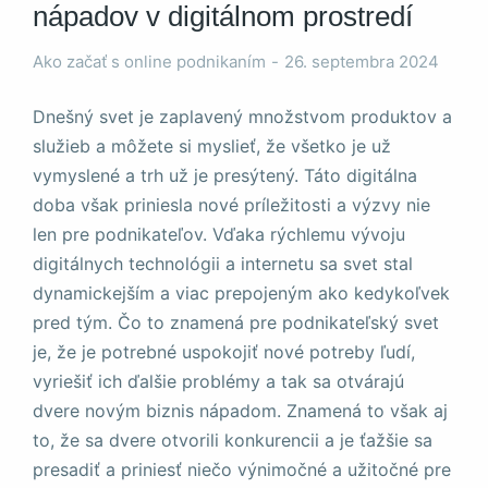
nápadov v digitálnom prostredí
Ako začať s online podnikaním
26. septembra 2024
Dnešný svet je zaplavený množstvom produktov a
služieb a môžete si myslieť, že všetko je už
Nevyhnutné
vymyslené a trh už je presýtený. Táto digitálna
Tieto súbory
cookie nie sú
doba však priniesla nové príležitosti a výzvy nie
voliteľné. Sú
len pre podnikateľov. Vďaka rýchlemu vývoju
potrebné pre
digitálnych technológii a internetu sa svet stal
fungovanie
webovej
dynamickejším a viac prepojeným ako kedykoľvek
stránky.
pred tým. Čo to znamená pre podnikateľský svet
je, že je potrebné uspokojiť nové potreby ľudí,
vyriešiť ich ďalšie problémy a tak sa otvárajú
Štatistiky
Aby sme
dvere novým biznis nápadom. Znamená to však aj
mohli
to, že sa dvere otvorili konkurencii a je ťažšie sa
zlepšiť
presadiť a priniesť niečo výnimočné a užitočné pre
funkčnosť