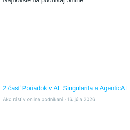
Najnovšie na podnikaj.online
stránky zmiznú.
2.časť Poriadok v AI: Singularita a AgenticAI
Ako rásť v online podnikaní
16. júla 2026