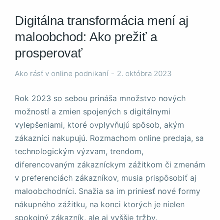
Digitálna transformácia mení aj
maloobchod: Ako prežiť a
prosperovať
Nevyhnutné
Ako rásť v online podnikaní
2. októbra 2023
Tieto súbory
cookie nie sú
Rok 2023 so sebou prináša množstvo nových
voliteľné. Sú
potrebné pre
možností a zmien spojených s digitálnymi
fungovanie
vylepšeniami, ktoré ovplyvňujú spôsob, akým
webovej
zákazníci nakupujú. Rozmachom online predaja, sa
stránky.
technologickým výzvam, trendom,
diferencovaným zákazníckym zážitkom či zmenám
Štatistiky
v preferenciách zákazníkov, musia prispôsobiť aj
Aby sme
maloobchodníci. Snažia sa im priniesť nové formy
mohli
zlepšiť
nákupného zážitku, na konci ktorých je nielen
funkčnosť
spokojný zákazník, ale aj vyššie tržby.